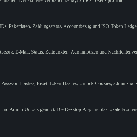
halten. Der aktuelle Verbrauch beträgt 2 ISO-Tokens pro Bild.
-IDs, Paketdaten, Zahlungsstatus, Accountbezug und ISO-Token-Ledger
zug, E-Mail, Status, Zeitpunkten, Adminnotizen und Nachrichtenverla
 Passwort-Hashes, Reset-Token-Hashes, Unlock-Cookies, administrativ
und Admin-Unlock genutzt. Die Desktop-App und das lokale Frontend k