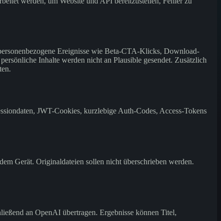
eitet werden, um Website und API bereitzustellen, Fehler zu
ht personenbezogene Ereignisse wie Beta-CTA-Klicks, Download-
ersönliche Inhalte werden nicht an Plausible gesendet. Zusätzlich
ten.
ssiondaten, JWT-Cookies, kurzlebige Auth-Codes, Access-Tokens
 dem Gerät. Originaldateien sollen nicht überschrieben werden.
ießend an OpenAI übertragen. Ergebnisse können Titel,