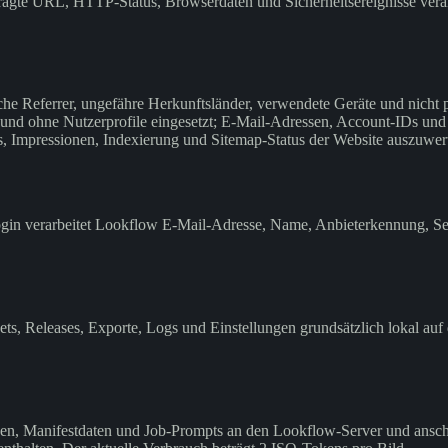
gte URL, HTTP-Status, Browserdaten und Sicherheitsereignisse verarb
sche Referrer, ungefähre Herkunftsländer, verwendete Geräte und nic
und ohne Nutzerprofile eingesetzt; E-Mail-Adressen, Account-IDs und p
, Impressionen, Indexierung und Sitemap-Status der Website auszuwer
in verarbeitet Lookflow E-Mail-Adresse, Name, Anbieterkennung, Se
ets, Releases, Exporte, Logs und Einstellungen grundsätzlich lokal auf
en, Manifestdaten und Job-Prompts an den Lookflow-Server und anschl